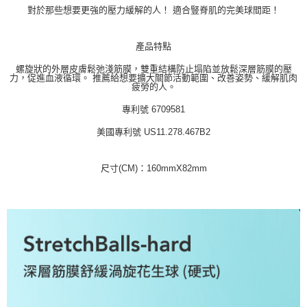
２．訂單成立數日內，您將收到繳費通知簡訊。
萊爾富 取貨付款
對於那些想要更強的壓力緩解的人！ 適合豎脊肌的完美球間距！
３．收到繳費通知簡訊後14天內，點擊此簡訊中的連結，可透過四大超商／
每筆NT$70，滿NT$1,000(含以上)免運費
ATM／網路銀行／等多元方式進行付款，方視為交易完成。
※ 請注意：結帳手續完成當下不需立刻繳費，但若您需要取消訂單，請聯絡
產品特點
付款後 萊爾富取貨
購買商品的店家。未經商家同意取消之訂單仍視為有效，需透過AFTEE先享
後付繳納相關費用。
每筆NT$70，滿NT$1,000(含以上)免運費
螺旋狀的外層皮膚鬆弛淺筋膜，雙重結構防止塌陷並放鬆深層筋膜的壓
※ 交易是否成功請以「AFTEE先享後付 」之結帳頁面顯示為準，若有關於
力，促進血液循環。 推薦給想要擴大關節活動範圍、改善姿勢、緩解肌肉
疲勞的人。
是否繳費成功／繳費後需取消欲退款等相關疑問，請聯繫「AFTEE先享後付
7-11 取貨付款
客戶支援中心」
https://netprotections.freshdesk.com/support/home
專利號 6709581
每筆NT$70，滿NT$1,000(含以上)免運費
【注意事項】
美國專利號 US11.278.467B2
１．透過由恩沛科技股份有限公司提供之「AFTEE先享後付」服務完成之交
付款後 7-11取貨
易，需依本服務之必要範圍內提供個人資料，並將交易相關給付款項請求債
每筆NT$70，滿NT$1,000(含以上)免運費
權轉讓予恩沛科技股份有限公司。
尺寸(CM)：160mmX82mm
２．關於個人資料處理事宜，請瀏覽以下網址：
宅配
https://aftee.tw/terms/#terms3
３．未成年的使用者請事先徵得法定代理人或監護人之同意方可使用
每筆NT$100，滿NT$1,000(含以上)免運費
「AFTEE先享後付」，若未經同意申辦者引起之損失，本公司不負相關責
任。
４．使用「AFTEE先享後付」時，將依據個別帳號之用戶狀況，依本公司即
時審查核予不同之上限額度；若仍有額度不足之情形，本公司將視審查結果
請求用戶進行身份認證。
５．嚴禁一人註冊多個帳號或使用他人資訊註冊。若發現惡意使用之情形，
恩沛科技股份有限公司將有權停止該用戶之使用額度並採取法律行動。