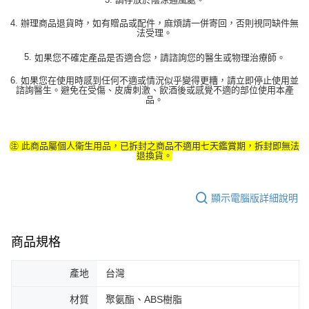
4.
辦理商品退貨時，如有贈品或配件，麻煩請一併寄回，否則視同缺件無
法受理
。
5.
如果您不確定產品是否適合您，請諮詢您的醫生或物理治療師。
6. 如果您在使用時感到任何不適或情況似乎變得更糟，請立即停止使用並
諮詢醫生。避免在受傷、皮膚刺激、飲酒後或感覺不適的部位使用本產
品。
㊟ 此商品屬個人衛生用品，已拆封之商品不適用七天鑑賞期，拆封即無法
退換貨。
顯示電腦版詳細說明
商品規格
產地
台灣
材質
聚氨酯、ABS樹脂