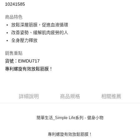
超商取貨付款
10241585
LINE Pay
商品特色
Apple Pay
放鬆深層筋膜，促進血液循環
改善姿勢、緩解肌肉疲勞的人
街口支付
全身壓力釋放
悠遊付
銷售重點
Google Pay
貨號：EIMDU717
專利螺旋有效放鬆筋膜！
AFTEE先享後付
相關說明
【關於「AFTEE先享後付」】
AFTEE先享後付是「在收到商品之後才付款」的支付方式。 讓您購物簡單
運送方式
便利好安心！
詳細說明
商品規格
相關推薦
１．簡單：不需註冊會員、不需綁卡、不需儲值。
全家 取貨付款
２．便利：只要手機號碼，簡訊認證，即可結帳。
每筆NT$70，滿NT$1,000(含以上)免運費
３．安心：先確認商品／服務後，再付款。
簡單生活_Simple Life系列 - 健身小物
付款後 全家取貨
【「AFTEE先享後付」結帳流程】
１．於結帳方式選擇「AFTEE先享後付」後，將跳轉至「AFTEE先享後付」
每筆NT$70，滿NT$1,000(含以上)免運費
專利螺旋有效放鬆筋膜！
結帳頁面，進行簡訊認證並確認金額後，即可完成結帳。