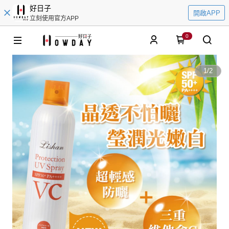
好日子
開啟APP
立刻使用官方APP
0
1
/
2