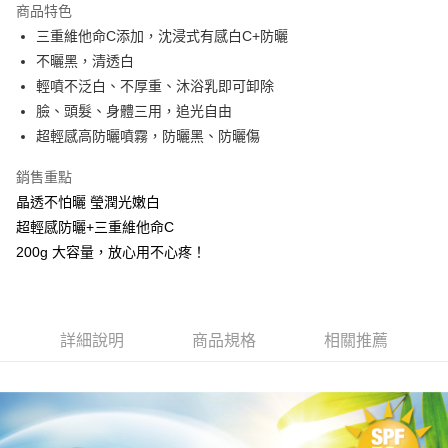
商品特色
Apple Pay
三重維他命C添加，沈浸式有感白C+防曬
不曬黑，清透白
街口支付
輕噴不泛白、不厚重、沐浴乳即可卸除
悠遊付
臉、頭髮、身體三用，追光自由
超輕感高防曬噴霧，防曬黑、防曬傷
Google Pay
銷售重點
AFTEE先享後付
晶透不怕曬 瑩潤光嫩白
相關說明
超輕感防曬+三重維他命C
【關於「AFTEE先享後付」】
AFTEE先享後付是「在收到商品之後才付款」的支付方式。 讓您購物簡單
200g 大容量，放心用不心疼！
運送方式
便利好安心！
１．簡單：不需註冊會員、不需綁卡、不需儲值。
全家 取貨付款
２．便利：只要手機號碼，簡訊認證，即可結帳。
每筆NT$70，滿NT$1,000(含以上)免運費
３．安心：先確認商品／服務後，再付款。
詳細說明
商品規格
相關推薦
付款後 全家取貨
【「AFTEE先享後付」結帳流程】
１．於結帳方式選擇「AFTEE先享後付」後，將跳轉至「AFTEE先享後付」
每筆NT$70，滿NT$1,000(含以上)免運費
結帳頁面，進行簡訊認證並確認金額後，即可完成結帳。
２．訂單成立數日內，您將收到繳費通知簡訊。
萊爾富 取貨付款
３．收到繳費通知簡訊後14天內，點擊此簡訊中的連結，可透過四大超商／
每筆NT$70，滿NT$1,000(含以上)免運費
ATM／網路銀行／等多元方式進行付款，方視為交易完成。