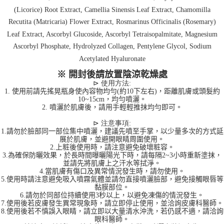
(Licorice) Root Extract, Camellia Sinensis Leaf Extract, Chamomilla
Recutita (Matricaria) Flower Extract, Rosmarinus Officinalis (Rosemary)
Leaf Extract, Ascorbyl Glucoside, Ascorbyl Tetraisopalmitate, Magnesium
Ascorbyl Phosphate, Hydrolyzed Collagen, Pentylene Glycol, Sodium
Acetylated Hyaluronate
※ 開封後請放置陰涼乾燥處
⊳
使用方法:
1. 使用前請先搖晃瓶身使內容物均勻(約10下左右)，距離肌膚或頭髮約
10~15cm，均勻噴灑。
2. 噴灑於肌膚後，請用手輕輕推抹均勻即可。
⊳
注意事項:
1.請勿於臉部同一部位集中噴灑，建議先噴至手掌，以少量多次的方式延
展於肌膚，並避開眼睛周圍使用。
2.上粧後使用時，請注意避免破壞粧容。
3.為確保防曬效果，於長時間曝曬陽光下時，請每隔2~3小時重新塗抹，
並請先將肌膚上之汗水等拭淨。
4.當肌膚有傷口及異常情況發生時，請勿使用。
5.使用時請注意避免吸入噴霧氣體並請勿直接噴灑臉部，避免接觸眼唇等
黏膜部位。
6.請勿於同部位持續使用3秒以上，以避免凍傷的情況發生。
7.使用後若皮膚發生異常現象時，請立即停止使用，並洽詢皮膚科醫師。
8.使用後若不慎誤入眼睛，請立即以大量清水沖洗，若仍感不適，請洽詢
眼科醫師。