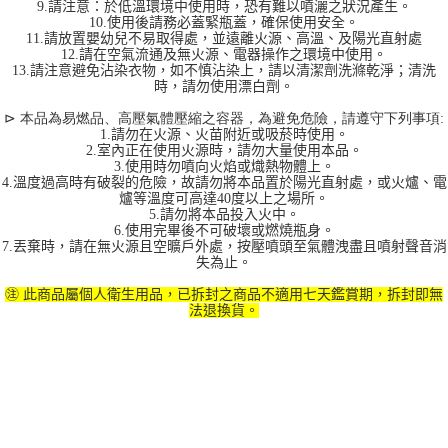
9.請注意：於低溫環境中使用時，恐有難以噴灑之狀況產生。
10.使用後請務必蓋緊瓶蓋，確保使用安全。
11.請放置嬰幼兒不易取得處，並遠離火源、高溫、及陽光直射處
12.請在空氣流通及無火源、電器操作之環境中使用。
13.請注意避免沾染衣物，如不慎沾染上，請以清潔劑洗滌乾淨；清洗
時，請勿使用漂白劑。
⊳
本品為易燃品、高壓氣體壓縮之容器，為避免危險，請遵守下列事項:
1.請勿在火源、火苗附近或吸菸時使用。
2.室內正在使用火源時，請勿大量使用本品。
3.使用時勿噴向火焰或熾熱物體上。
4.溫度過高時有破裂的危險，故請勿將本品置於陽光直射處，或火爐、電
爐等溫度可高達40度以上之場所。
5.請勿將本品投入火中。
6.使用完畢後不可破壞或燃燒瓶身。
7.丟棄時，請在無火源且空曠戶外處，按壓噴頭至氣體洩盡且噴射聲音消
失為止。
㊟ 此商品屬個人衛生用品，已拆封之商品不適用七天鑑賞期，拆封即無
法退換貨。