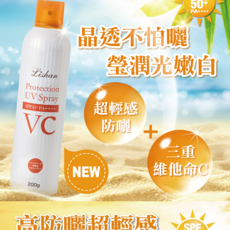
※ 請注意：結帳手續完成當下不需立刻繳費，但若您需要取消訂單，請聯絡
付款後 萊爾富取貨
購買商品的店家。未經商家同意取消之訂單仍視為有效，需透過AFTEE先享
後付繳納相關費用。
每筆NT$70，滿NT$1,000(含以上)免運費
※ 交易是否成功請以「AFTEE先享後付 」之結帳頁面顯示為準，若有關於
是否繳費成功／繳費後需取消欲退款等相關疑問，請聯繫「AFTEE先享後付
7-11 取貨付款
客戶支援中心」
https://netprotections.freshdesk.com/support/home
每筆NT$70，滿NT$1,000(含以上)免運費
【注意事項】
１．透過由恩沛科技股份有限公司提供之「AFTEE先享後付」服務完成之交
付款後 7-11取貨
易，需依本服務之必要範圍內提供個人資料，並將交易相關給付款項請求債
每筆NT$70，滿NT$1,000(含以上)免運費
權轉讓予恩沛科技股份有限公司。
２．關於個人資料處理事宜，請瀏覽以下網址：
宅配
https://aftee.tw/terms/#terms3
３．未成年的使用者請事先徵得法定代理人或監護人之同意方可使用
每筆NT$100，滿NT$1,000(含以上)免運費
「AFTEE先享後付」，若未經同意申辦者引起之損失，本公司不負相關責
任。
４．使用「AFTEE先享後付」時，將依據個別帳號之用戶狀況，依本公司即
時審查核予不同之上限額度；若仍有額度不足之情形，本公司將視審查結果
請求用戶進行身份認證。
５．嚴禁一人註冊多個帳號或使用他人資訊註冊。若發現惡意使用之情形，
恩沛科技股份有限公司將有權停止該用戶之使用額度並採取法律行動。