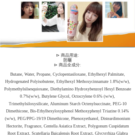
⊳
商品用途:
防曬
⊳
商品全成分:
Butane, Water, Propane, Cyclopentasiloxane, Ethylhexyl Palmitate,
Hydrogenated Polyisobutene, Ethylhexyl Methoxycinnamate 1.8%(w/w),
Polymethylsilsesquioxane, Diethylamino Hydroxybenzoyl Hexyl Benzoate
0.7%(w/w), Butylene Glycol, Octocrylene 0.6% (w/w),
Trimethylsiloxysilicate, Aluminum Starch Octenylsuccinate, PEG-10
Dimethicone, Bis-Ethylhexyloxyphenol Methoxyphenyl Triazine 0.14%
(w/w), PEG/PPG-19/19 Dimethicone, Phenoxyethanol, Disteardimonium
Hectorite, Fragrance, Centella Asiatica Extract, Polygonum Cuspidatum
Root Extract, Scutellaria Baicalensis Root Extract, Glycyrrhiza Glabra