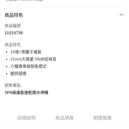
付款方式
商品特色
信用卡一次付款
商品編號
LINE Pay
11019738
Apple Pay
商品特色
街口支付
10億+等離子護髮
21m/s大風量 59dB低噪音
悠遊付
六種專業級智能模式
Google Pay
握把感應
AFTEE先享後付
銷售重點
相關說明
SPA級護髮速乾鎖水神機
【關於「AFTEE先享後付」】
AFTEE先享後付是「在收到商品之後才付款」的支付方式。 讓您購物簡單
運送方式
便利好安心！
１．簡單：不需註冊會員、不需綁卡、不需儲值。
宅配
２．便利：只要手機號碼，簡訊認證，即可結帳。
詳細說明
商品規格
相關推薦
每筆NT$100，滿NT$1,000(含以上)免運費
３．安心：先確認商品／服務後，再付款。