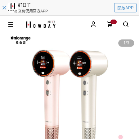
好日子
開啟APP
立刻使用官方APP
0
1
/
3