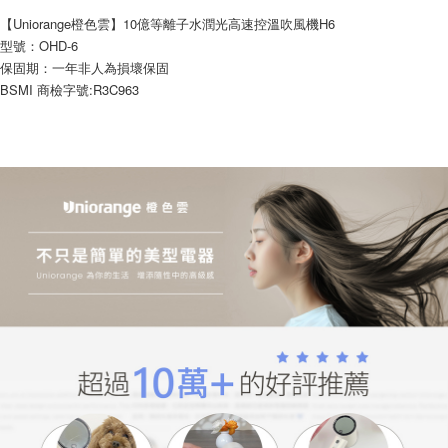
【「AFTEE先享後付」結帳流程】
【Uniorange橙色雲】10億等離子水潤光高速控溫吹風機H6
１．於結帳方式選擇「AFTEE先享後付」後，將跳轉至「AFTEE先享後付」
型號：OHD-6
結帳頁面，進行簡訊認證並確認金額後，即可完成結帳。
保固期：一年非人為損壞保固
２．訂單成立數日內，您將收到繳費通知簡訊。
３．收到繳費通知簡訊後14天內，點擊此簡訊中的連結，可透過四大超商／
BSMI 商檢字號:R3C963
ATM／網路銀行／等多元方式進行付款，方視為交易完成。
※ 請注意：結帳手續完成當下不需立刻繳費，但若您需要取消訂單，請聯絡
購買商品的店家。未經商家同意取消之訂單仍視為有效，需透過AFTEE先享
後付繳納相關費用。
※ 交易是否成功請以「AFTEE先享後付 」之結帳頁面顯示為準，若有關於
是否繳費成功／繳費後需取消欲退款等相關疑問，請聯繫「AFTEE先享後付
客戶支援中心」
https://netprotections.freshdesk.com/support/home
【注意事項】
１．透過由恩沛科技股份有限公司提供之「AFTEE先享後付」服務完成之交
易，需依本服務之必要範圍內提供個人資料，並將交易相關給付款項請求債
權轉讓予恩沛科技股份有限公司。
２．關於個人資料處理事宜，請瀏覽以下網址：
https://aftee.tw/terms/#terms3
３．未成年的使用者請事先徵得法定代理人或監護人之同意方可使用
「AFTEE先享後付」，若未經同意申辦者引起之損失，本公司不負相關責
任。
４．使用「AFTEE先享後付」時，將依據個別帳號之用戶狀況，依本公司即
時審查核予不同之上限額度；若仍有額度不足之情形，本公司將視審查結果
請求用戶進行身份認證。