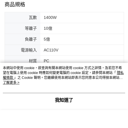
商品規格
瓦數
1400W
等離子
10億
負離子
5億
電源輸入
AC110V
材質
PC
本網站中使用 cookie，欲查詢有關本網站使用 cookie 方式之詳情，及若您不希
馬達(轉速)
110,000
望在電腦上使用 cookie 時應如何變更電腦的 cookie 設定，請參閱本網站「
隱私
權條款
」之 Cookie 聲明。您繼續使用本網站即表示您同意本公司得按本網站使
NTC智能溫控
有
用條款之 Cookie 聲明使用 cookie。
了解更多 >
智能模式
冷熱循環 / 恆溫模式 / 長髮模式 / 短髮模式 /
BABY模式
我知道了
風速
2種風速(70米/秒 、 25米/秒)
風溫
4種溫度 (熱暖冷)