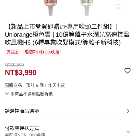
【新品上市🧡買即贈👉專用吹頭二件組】|
Uniorange橙色雲 | 10億等離子水潤光高速控溫
吹風機H6 (6種專業吹髮模式/等離子新科技)
買就送
宅配滿NT$1,000免運
NT$5,890
NT$3,990
預購商品：預計 5 個工作天出貨
※ 本商品不適用點數折抵
請選擇商品選項
付款與運送方式
宅配滿NT$1,000免運