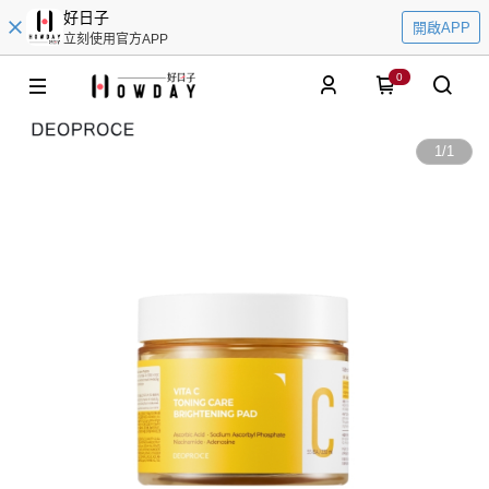
好日子
開啟APP
立刻使用官方APP
0
1
/
1