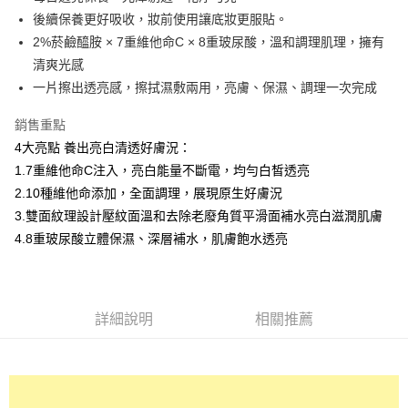
後續保養更好吸收，妝前使用讓底妝更服貼。
街口支付
2%菸鹼醯胺 × 7重維他命C × 8重玻尿酸，溫和調理肌理，擁有
悠遊付
清爽光感
一片擦出透亮感，擦拭濕敷兩用，亮膚、保濕、調理一次完成
Google Pay
銷售重點
AFTEE先享後付
4大亮點 養出亮白清透好膚況：
相關說明
1.7重維他命C注入，亮白能量不斷電，均勻白皙透亮
【關於「AFTEE先享後付」】
AFTEE先享後付是「在收到商品之後才付款」的支付方式。 讓您購物簡單
2.10種維他命添加，全面調理，展現原生好膚況
運送方式
便利好安心！
3.雙面紋理設計壓紋面溫和去除老廢角質平滑面補水亮白滋潤肌膚
１．簡單：不需註冊會員、不需綁卡、不需儲值。
全家 取貨付款
２．便利：只要手機號碼，簡訊認證，即可結帳。
4.8重玻尿酸立體保濕、深層補水，肌膚飽水透亮
每筆NT$70，滿NT$1,000(含以上)免運費
３．安心：先確認商品／服務後，再付款。
付款後 全家取貨
【「AFTEE先享後付」結帳流程】
１．於結帳方式選擇「AFTEE先享後付」後，將跳轉至「AFTEE先享後付」
每筆NT$70，滿NT$1,000(含以上)免運費
結帳頁面，進行簡訊認證並確認金額後，即可完成結帳。
詳細說明
相關推薦
２．訂單成立數日內，您將收到繳費通知簡訊。
萊爾富 取貨付款
３．收到繳費通知簡訊後14天內，點擊此簡訊中的連結，可透過四大超商／
每筆NT$70，滿NT$1,000(含以上)免運費
ATM／網路銀行／等多元方式進行付款，方視為交易完成。
※ 請注意：結帳手續完成當下不需立刻繳費，但若您需要取消訂單，請聯絡
付款後 萊爾富取貨
購買商品的店家。未經商家同意取消之訂單仍視為有效，需透過AFTEE先享