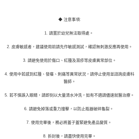
◆ 注意事項:
1. 請置於幼兒無法取得處。
2. 皮膚敏感者，建議使用前請先作敏感測試，確認無刺激反應再使用。
3. 請避免使用於傷口、紅腫及濕疹等皮膚異常部位。
4. 使用中若感到紅腫、發癢、刺痛等異常狀況，請停止使用並諮詢皮膚科
醫師。
5. 若不慎誤入眼睛，請即刻以大量清水沖洗，如有不適請儘速就醫治療。
6. 請避免掉落或重力撞擊，以防止瓶器破碎龜裂。
7. 使用完畢後，務必將蓋子蓋緊避免產品變質。
8. 拆封後，請盡快使用完畢。