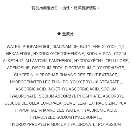
特別推薦混合性、油性、乾燥肌膚使用。
◆ 全成分:
WATER, PROPANEDIOL, NIACINAMIDE, BUTYLENE GLYCOL, 1,2-
HEXANEDIOL, HYDROXYACETOPHENONE, SODIUM PCA , C12-14
ALKETH-12, ALLANTOIN, PANTHENOL, HYDROXYETHYLCELLULOSE,
ADENOSINE, DISODIUM EDTA, DIPOTASSIUM GLYCYRRHIZATE,
GLYCERIN, HIPPOPHAE RHAMNOIDES FRUIT EXTRACT,
HYDROGENATED LECITHIN, POLYGLYCERYL-10 STEARATE,,
ASCORBIC ACID, 3-O-ETHYL ASCORBIC ACID, SODIUM
HYALURONATE, SODIUM ASCORBYL PHOSPHATE, ASCORBYL
GLUCOSIDE, OLEA EUROPAEA (OLIVE) LEAF EXTRACT, ZINC PCA,
HIPPOPHAE RHAMNOIDES WATER, HYALURONIC ACID,
HYDROLYZED SODIUM HYALURONATE,
HYDROXYPROPYLTRIMONIUM HYALURONATE, POTASSIUM