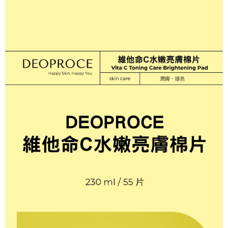
後付繳納相關費用。
每筆NT$70，滿NT$1,000(含以上)免運費
※ 交易是否成功請以「AFTEE先享後付 」之結帳頁面顯示為準，若有關於
是否繳費成功／繳費後需取消欲退款等相關疑問，請聯繫「AFTEE先享後付
7-11 取貨付款
客戶支援中心」
https://netprotections.freshdesk.com/support/home
每筆NT$70，滿NT$1,000(含以上)免運費
【注意事項】
１．透過由恩沛科技股份有限公司提供之「AFTEE先享後付」服務完成之交
付款後 7-11取貨
易，需依本服務之必要範圍內提供個人資料，並將交易相關給付款項請求債
每筆NT$70，滿NT$1,000(含以上)免運費
權轉讓予恩沛科技股份有限公司。
２．關於個人資料處理事宜，請瀏覽以下網址：
宅配
https://aftee.tw/terms/#terms3
３．未成年的使用者請事先徵得法定代理人或監護人之同意方可使用
每筆NT$100，滿NT$1,000(含以上)免運費
「AFTEE先享後付」，若未經同意申辦者引起之損失，本公司不負相關責
任。
４．使用「AFTEE先享後付」時，將依據個別帳號之用戶狀況，依本公司即
時審查核予不同之上限額度；若仍有額度不足之情形，本公司將視審查結果
請求用戶進行身份認證。
５．嚴禁一人註冊多個帳號或使用他人資訊註冊。若發現惡意使用之情形，
恩沛科技股份有限公司將有權停止該用戶之使用額度並採取法律行動。