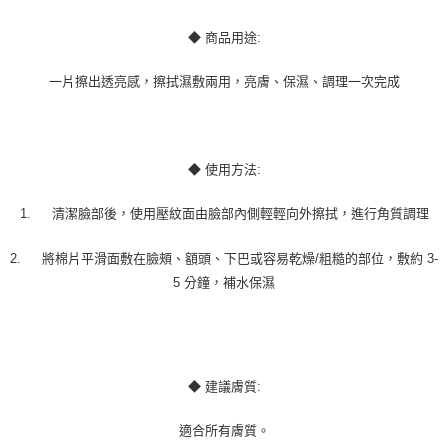
◆ 商品用途:
一片擦出透亮感，擦拭濕敷兩用，亮膚、保濕、調理一次完成
◆ 使用方法:
1.
清潔臉部後，使用壓紋面由臉部內側輕輕向外擦拭，進行角質調理
2.
將棉片平滑面敷在臉頰、額頭、下巴或容易乾燥/粗糙的部位，敷約 3-
5 分鐘，補水保濕
◆ 建議膚質:
適合所有膚質。