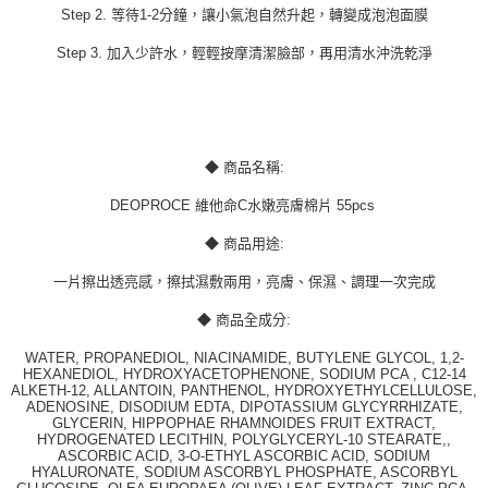
Step 2. 等待1-2分鐘，讓小氣泡自然升起，轉變成泡泡面膜
Step 3. 加入少許水，輕輕按摩清潔臉部，再用清水沖洗乾淨
◆ 商品名稱:
DEOPROCE 維他命C水嫩亮膚棉片 55pcs
◆ 商品用途:
一片擦出透亮感，擦拭濕敷兩用，亮膚、保濕、調理一次完成
◆ 商品全成分:
WATER, PROPANEDIOL, NIACINAMIDE, BUTYLENE GLYCOL, 1,2-
HEXANEDIOL, HYDROXYACETOPHENONE, SODIUM PCA , C12-14
ALKETH-12, ALLANTOIN, PANTHENOL, HYDROXYETHYLCELLULOSE,
ADENOSINE, DISODIUM EDTA, DIPOTASSIUM GLYCYRRHIZATE,
GLYCERIN, HIPPOPHAE RHAMNOIDES FRUIT EXTRACT,
HYDROGENATED LECITHIN, POLYGLYCERYL-10 STEARATE,,
ASCORBIC ACID, 3-O-ETHYL ASCORBIC ACID, SODIUM
HYALURONATE, SODIUM ASCORBYL PHOSPHATE, ASCORBYL