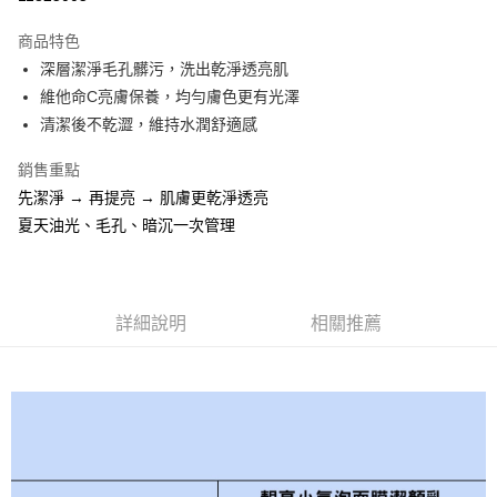
LINE Pay
商品特色
Apple Pay
深層潔淨毛孔髒污，洗出乾淨透亮肌
維他命C亮膚保養，均勻膚色更有光澤
街口支付
清潔後不乾澀，維持水潤舒適感
悠遊付
銷售重點
Google Pay
先潔淨 → 再提亮 → 肌膚更乾淨透亮
夏天油光、毛孔、暗沉一次管理
AFTEE先享後付
相關說明
【關於「AFTEE先享後付」】
AFTEE先享後付是「在收到商品之後才付款」的支付方式。 讓您購物簡單
運送方式
便利好安心！
詳細說明
相關推薦
１．簡單：不需註冊會員、不需綁卡、不需儲值。
全家 取貨付款
２．便利：只要手機號碼，簡訊認證，即可結帳。
每筆NT$70，滿NT$1,000(含以上)免運費
３．安心：先確認商品／服務後，再付款。
付款後 全家取貨
【「AFTEE先享後付」結帳流程】
１．於結帳方式選擇「AFTEE先享後付」後，將跳轉至「AFTEE先享後付」
每筆NT$70，滿NT$1,000(含以上)免運費
結帳頁面，進行簡訊認證並確認金額後，即可完成結帳。
２．訂單成立數日內，您將收到繳費通知簡訊。
萊爾富 取貨付款