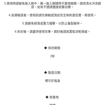
3.使用時請避免進入眼中，萬一進入眼睛時不要揉眼睛，請用清水沖洗眼
部，如有不適請儘速就醫治療。
4.皮膚敏感者，使用前請先做敏感測試完全無刺激反應，再使用。
5.請避免掉落或重力撞擊，以防止龜裂破碎。
6.拆封後，請盡快使用完畢。開封後請放置陰涼乾燥處。
◆ 保存期限:
3年
◆ 製造日期:
標示於瓶身
◆ 原產地: