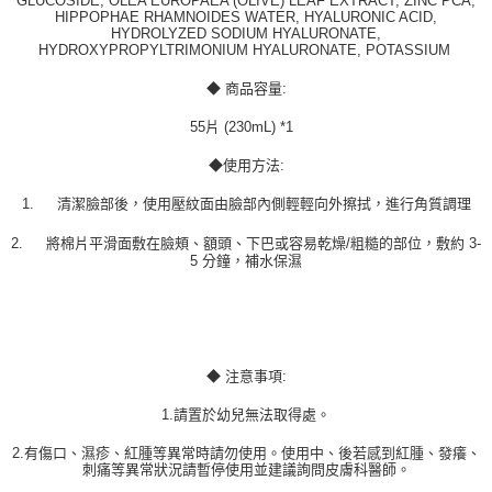
GLUCOSIDE, OLEA EUROPAEA (OLIVE) LEAF EXTRACT, ZINC PCA,
HIPPOPHAE RHAMNOIDES WATER, HYALURONIC ACID,
HYDROLYZED SODIUM HYALURONATE,
HYDROXYPROPYLTRIMONIUM HYALURONATE, POTASSIUM
◆ 商品容量:
55片 (230mL) *1
◆使用方法:
1.
清潔臉部後，使用壓紋面由臉部內側輕輕向外擦拭，進行角質調理
2.
將棉片平滑面敷在臉頰、額頭、下巴或容易乾燥/粗糙的部位，敷約 3-
5 分鐘，補水保濕
◆ 注意事項:
1.請置於幼兒無法取得處。
2.有傷口、濕疹、紅腫等異常時請勿使用。使用中、後若感到紅腫、發癢、
刺痛等異常狀況請暫停使用並建議詢問皮膚科醫師。