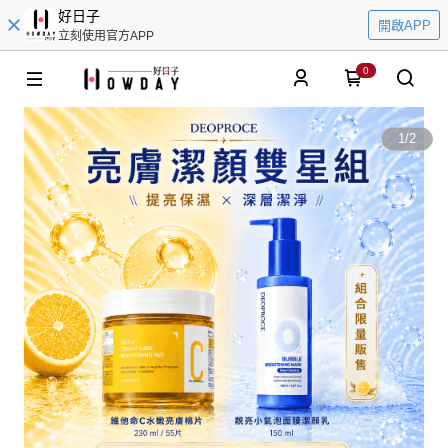
好日子
開啟APP
立刻使用官方APP
0
1
/
2