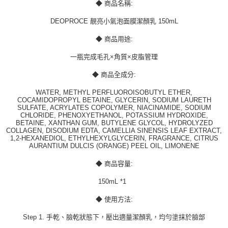
◆ 商品名稱:
DEOPROCE 靚亮小氣泡面膜潔顏乳 150mL
◆ 商品用途:
一瓶完成毛孔×角質×皮脂管理
◆ 商品全成分:
WATER, METHYL PERFLUOROISOBUTYL ETHER,
COCAMIDOPROPYL BETAINE, GLYCERIN, SODIUM LAURETH
SULFATE, ACRYLATES COPOLYMER, NIACINAMIDE, SODIUM
CHLORIDE, PHENOXYETHANOL, POTASSIUM HYDROXIDE,
BETAINE, XANTHAN GUM, BUTYLENE GLYCOL, HYDROLYZED
COLLAGEN, DISODIUM EDTA, CAMELLIA SINENSIS LEAF EXTRACT,
1,2-HEXANEDIOL, ETHYLHEXYLGLYCERIN, FRAGRANCE, CITRUS
AURANTIUM DULCIS (ORANGE) PEEL OIL, LIMONENE
◆ 商品容量:
150mL *1
◆ 使用方法:
Step 1. 手乾、臉乾狀態下，壓出適量潔顏乳，均勻塗抹於臉部