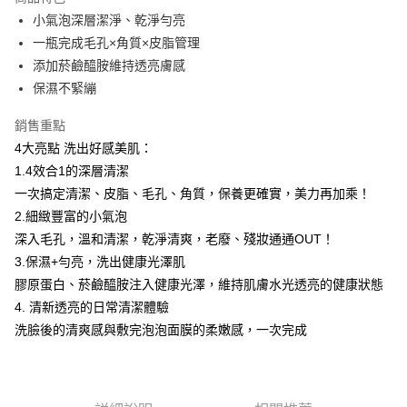
Apple Pay
小氣泡深層潔淨、乾淨勻亮
一瓶完成毛孔×角質×皮脂管理
街口支付
添加菸鹼醯胺維持透亮膚感
悠遊付
保濕不緊繃
Google Pay
銷售重點
4大亮點 洗出好感美肌：
AFTEE先享後付
1.4效合1的深層清潔
相關說明
一次搞定清潔、皮脂、毛孔、角質，保養更確實，美力再加乘！
【關於「AFTEE先享後付」】
AFTEE先享後付是「在收到商品之後才付款」的支付方式。 讓您購物簡單
2.細緻豐富的小氣泡
運送方式
便利好安心！
深入毛孔，溫和清潔，乾淨清爽，老廢、殘妝通通OUT！
１．簡單：不需註冊會員、不需綁卡、不需儲值。
全家 取貨付款
２．便利：只要手機號碼，簡訊認證，即可結帳。
3.保濕+勻亮，洗出健康光澤肌
每筆NT$70，滿NT$1,000(含以上)免運費
３．安心：先確認商品／服務後，再付款。
膠原蛋白、菸鹼醯胺注入健康光澤，維持肌膚水光透亮的健康狀態
付款後 全家取貨
4. 清新透亮的日常清潔體驗
【「AFTEE先享後付」結帳流程】
１．於結帳方式選擇「AFTEE先享後付」後，將跳轉至「AFTEE先享後付」
每筆NT$70，滿NT$1,000(含以上)免運費
洗臉後的清爽感與敷完泡泡面膜的柔嫩感，一次完成
結帳頁面，進行簡訊認證並確認金額後，即可完成結帳。
２．訂單成立數日內，您將收到繳費通知簡訊。
萊爾富 取貨付款
３．收到繳費通知簡訊後14天內，點擊此簡訊中的連結，可透過四大超商／
每筆NT$70，滿NT$1,000(含以上)免運費
ATM／網路銀行／等多元方式進行付款，方視為交易完成。
※ 請注意：結帳手續完成當下不需立刻繳費，但若您需要取消訂單，請聯絡