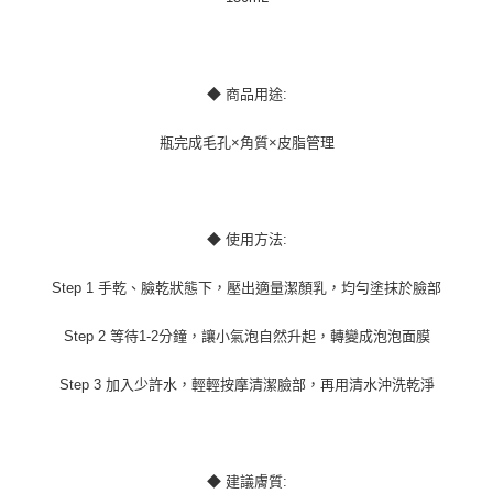
◆ 商品用途:
瓶完成毛孔×角質×皮脂管理
◆ 使用方法:
Step 1 手乾、臉乾狀態下，壓出適量潔顏乳，均勻塗抹於臉部
Step 2 等待1-2分鐘，讓小氣泡自然升起，轉變成泡泡面膜
Step 3 加入少許水，輕輕按摩清潔臉部，再用清水沖洗乾淨
◆ 建議膚質: