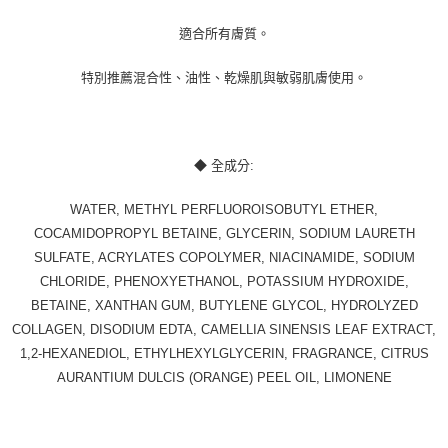
適合所有膚質。
特別推薦混合性、油性、乾燥肌與敏弱肌膚使用。
◆ 全成分:
WATER, METHYL PERFLUOROISOBUTYL ETHER,
COCAMIDOPROPYL BETAINE, GLYCERIN, SODIUM LAURETH
SULFATE, ACRYLATES COPOLYMER, NIACINAMIDE, SODIUM
CHLORIDE, PHENOXYETHANOL, POTASSIUM HYDROXIDE,
BETAINE, XANTHAN GUM, BUTYLENE GLYCOL, HYDROLYZED
COLLAGEN, DISODIUM EDTA, CAMELLIA SINENSIS LEAF EXTRACT,
1,2-HEXANEDIOL, ETHYLHEXYLGLYCERIN, FRAGRANCE, CITRUS
AURANTIUM DULCIS (ORANGE) PEEL OIL, LIMONENE