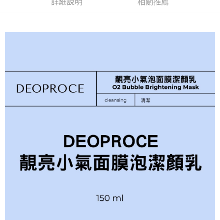
詳細說明
相關推薦
付款後 萊爾富取貨
購買商品的店家。未經商家同意取消之訂單仍視為有效，需透過AFTEE先享
後付繳納相關費用。
每筆NT$70，滿NT$1,000(含以上)免運費
※ 交易是否成功請以「AFTEE先享後付 」之結帳頁面顯示為準，若有關於
是否繳費成功／繳費後需取消欲退款等相關疑問，請聯繫「AFTEE先享後付
7-11 取貨付款
客戶支援中心」
https://netprotections.freshdesk.com/support/home
每筆NT$70，滿NT$1,000(含以上)免運費
【注意事項】
１．透過由恩沛科技股份有限公司提供之「AFTEE先享後付」服務完成之交
付款後 7-11取貨
易，需依本服務之必要範圍內提供個人資料，並將交易相關給付款項請求債
每筆NT$70，滿NT$1,000(含以上)免運費
權轉讓予恩沛科技股份有限公司。
２．關於個人資料處理事宜，請瀏覽以下網址：
宅配
https://aftee.tw/terms/#terms3
３．未成年的使用者請事先徵得法定代理人或監護人之同意方可使用
每筆NT$100，滿NT$1,000(含以上)免運費
「AFTEE先享後付」，若未經同意申辦者引起之損失，本公司不負相關責
任。
４．使用「AFTEE先享後付」時，將依據個別帳號之用戶狀況，依本公司即
時審查核予不同之上限額度；若仍有額度不足之情形，本公司將視審查結果
請求用戶進行身份認證。
５．嚴禁一人註冊多個帳號或使用他人資訊註冊。若發現惡意使用之情形，
恩沛科技股份有限公司將有權停止該用戶之使用額度並採取法律行動。