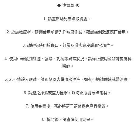
◆ 注意事項:
1. 請置於幼兒無法取得處。
2. 皮膚敏感者，建議使用前請先作敏感測試，確認無刺激反應再使用。
3. 請避免使用於傷口、紅腫及濕疹等皮膚異常部位。
4. 使用中若感到紅腫、發癢、刺痛等異常狀況，請停止使用並諮詢皮膚科
醫師。
5. 若不慎誤入眼睛，請即刻以大量清水沖洗，如有不適請儘速就醫治療。
6. 請避免掉落或重力撞擊，以防止瓶器破碎龜裂。
7. 使用完畢後，務必將蓋子蓋緊避免產品變質。
8. 拆封後，請盡快使用完畢。