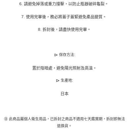
6. 請避免掉落或重力撞擊，以防止瓶器破碎龜裂。
7. 使用完畢後，務必將蓋子蓋緊避免產品變質。
8. 拆封後，請盡快使用完畢。
⊳
保存方法:
置於陰暗處，避免陽光照射及高溫。
⊳
生產地:
日本
㊟ 此商品屬個人衛生用品，已拆封之商品不適用七天鑑賞期，拆封即無法
退換貨。