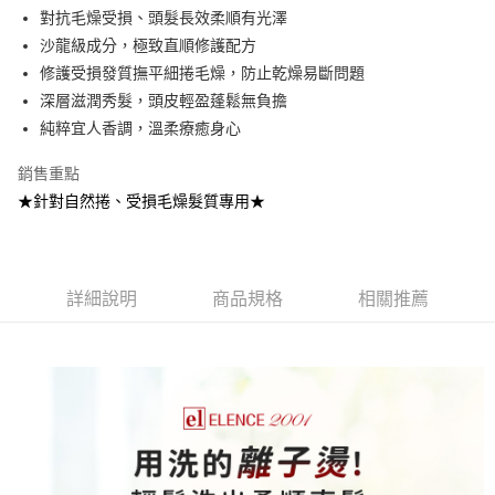
Apple Pay
對抗毛燥受損、頭髮長效柔順有光澤
沙龍級成分，極致直順修護配方
街口支付
修護受損發質撫平細捲毛燥，防止乾燥易斷問題
悠遊付
深層滋潤秀髮，頭皮輕盈蓬鬆無負擔
純粹宜人香調，溫柔療癒身心
Google Pay
銷售重點
AFTEE先享後付
★針對自然捲、受損毛燥髮質專用★
相關說明
【關於「AFTEE先享後付」】
AFTEE先享後付是「在收到商品之後才付款」的支付方式。 讓您購物簡單
運送方式
便利好安心！
１．簡單：不需註冊會員、不需綁卡、不需儲值。
全家 取貨付款
詳細說明
商品規格
相關推薦
２．便利：只要手機號碼，簡訊認證，即可結帳。
每筆NT$70，滿NT$1,000(含以上)免運費
３．安心：先確認商品／服務後，再付款。
付款後 全家取貨
【「AFTEE先享後付」結帳流程】
１．於結帳方式選擇「AFTEE先享後付」後，將跳轉至「AFTEE先享後付」
每筆NT$70，滿NT$1,000(含以上)免運費
結帳頁面，進行簡訊認證並確認金額後，即可完成結帳。
２．訂單成立數日內，您將收到繳費通知簡訊。
萊爾富 取貨付款
３．收到繳費通知簡訊後14天內，點擊此簡訊中的連結，可透過四大超商／
每筆NT$70，滿NT$1,000(含以上)免運費
ATM／網路銀行／等多元方式進行付款，方視為交易完成。
※ 請注意：結帳手續完成當下不需立刻繳費，但若您需要取消訂單，請聯絡