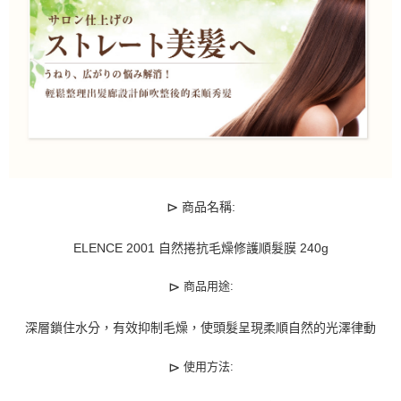
⊳
商品名稱:
ELENCE 2001 自然捲抗毛燥修護順髮膜 240g
⊳
商品用途:
深層鎖住水分，有效抑制毛燥，使頭髮呈現柔順自然的光澤律動
⊳
使用方法: