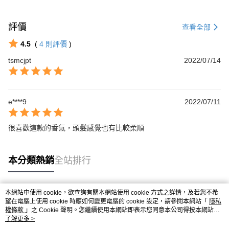
評價
查看全部
4.5
(
4
則評價
)
tsmcjpt
2022/07/14
e****9
2022/07/11
很喜歡這款的香氣，頭髮感覺也有比較柔順
本分類熱銷
全站排行
本網站中使用 cookie，欲查詢有關本網站使用 cookie 方式之詳情，及若您不希
熱門標籤
望在電腦上使用 cookie 時應如何變更電腦的 cookie 設定，請參閱本網站「
隱私
權條款
」之 Cookie 聲明。您繼續使用本網站即表示您同意本公司得按本網站使
用條款之 Cookie 聲明使用 cookie。
了解更多 >