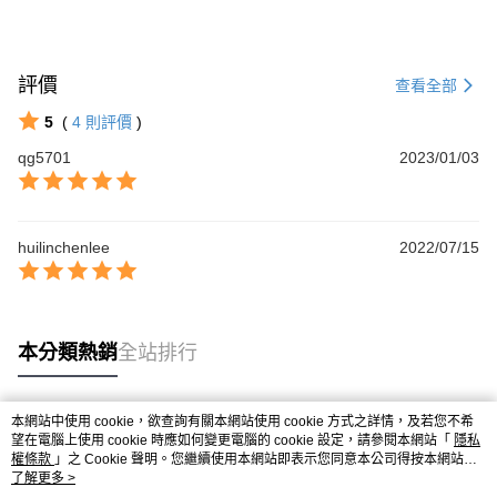
評價
查看全部
5
(
4
則評價
)
qg5701
2023/01/03
huilinchenlee
2022/07/15
本分類熱銷
全站排行
本網站中使用 cookie，欲查詢有關本網站使用 cookie 方式之詳情，及若您不希
熱門標籤
望在電腦上使用 cookie 時應如何變更電腦的 cookie 設定，請參閱本網站「
隱私
權條款
」之 Cookie 聲明。您繼續使用本網站即表示您同意本公司得按本網站使
用條款之 Cookie 聲明使用 cookie。
了解更多 >