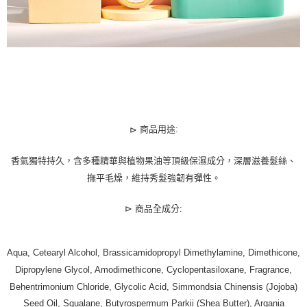
商品用途:
⊳
香氣獨特持久，含多種精華與植物果油等頂級保濕成分，深層滋養髮絲、
撫平毛燥，維持秀髮強韌有彈性。
商品全成分:
⊳
Aqua, Cetearyl Alcohol, Brassicamidopropyl Dimethylamine, Dimethicone,
Dipropylene Glycol, Amodimethicone, Cyclopentasiloxane, Fragrance,
Behentrimonium Chloride, Glycolic Acid, Simmondsia Chinensis (Jojoba)
Seed Oil, Squalane, Butyrospermum Parkii (Shea Butter), Argania