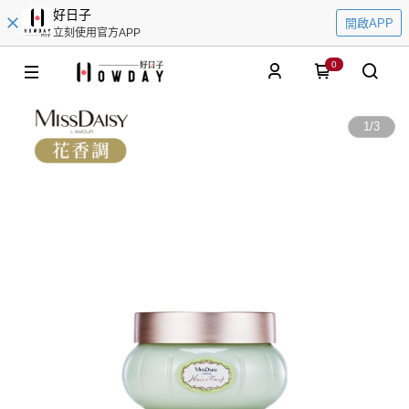
好日子
開啟APP
立刻使用官方APP
0
1
/
3