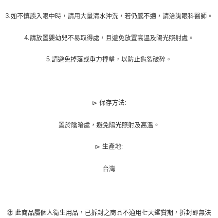
3.如不慎誤入眼中時，請用大量清水沖洗，若仍感不適，請洽詢眼科醫師。
4.請放置嬰幼兒不易取得處，且避免放置高溫及陽光照射處。
5.請避免掉落或重力撞擊，以防止龜裂破碎。
保存方法:
⊳
置於陰暗處，避免陽光照射及高溫。
生產地:
⊳
台灣
㊟ 此商品屬個人衛生用品，已拆封之商品不適用七天鑑賞期，拆封即無法