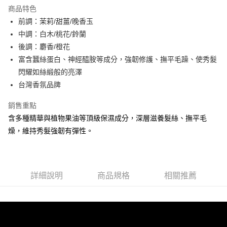
LINE Pay
商品特色
Apple Pay
前調：茉莉/甜薑/晚香玉
中調：白木/桃花/鈴蘭
街口支付
後調：麝香/橙花
悠遊付
富含蠶絲蛋白、神經醯胺等成分，強韌修護、撫平毛躁、使秀髮
閃耀如絲緞般的亮澤
Google Pay
台灣香氛品牌
AFTEE先享後付
銷售重點
相關說明
含多種精華與植物果油等頂級保濕成分，深層滋養髮絲、撫平毛
【關於「AFTEE先享後付」】
AFTEE先享後付是「在收到商品之後才付款」的支付方式。 讓您購物簡單
燥，維持秀髮強韌有彈性。
運送方式
便利好安心！
１．簡單：不需註冊會員、不需綁卡、不需儲值。
全家 取貨付款
２．便利：只要手機號碼，簡訊認證，即可結帳。
每筆NT$70，滿NT$1,000(含以上)免運費
３．安心：先確認商品／服務後，再付款。
詳細說明
商品規格
相關推薦
付款後 全家取貨
【「AFTEE先享後付」結帳流程】
１．於結帳方式選擇「AFTEE先享後付」後，將跳轉至「AFTEE先享後付」
每筆NT$70，滿NT$1,000(含以上)免運費
結帳頁面，進行簡訊認證並確認金額後，即可完成結帳。
２．訂單成立數日內，您將收到繳費通知簡訊。
萊爾富 取貨付款
３．收到繳費通知簡訊後14天內，點擊此簡訊中的連結，可透過四大超商／
每筆NT$70，滿NT$1,000(含以上)免運費