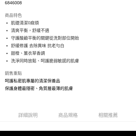
6846008
LINE Pay
商品特色
Apple Pay
肌礎清潔0麻煩
清爽平衡，舒緩不適
街口支付
守護酸鹼平衡的關鍵從洗對部位開始
悠遊付
舒緩修護 去除異味 抗老勻白
甜橙、薰衣草香調
Google Pay
洗淨同時放鬆、呵護脆弱敏感的肌膚
AFTEE先享後付
銷售重點
相關說明
呵護私密肌專屬的清潔保養品
【關於「AFTEE先享後付」】
AFTEE先享後付是「在收到商品之後才付款」的支付方式。 讓您購物簡單
保護身體最隱密、角質層最薄的肌膚
運送方式
便利好安心！
１．簡單：不需註冊會員、不需綁卡、不需儲值。
全家 取貨付款
２．便利：只要手機號碼，簡訊認證，即可結帳。
每筆NT$70，滿NT$1,000(含以上)免運費
３．安心：先確認商品／服務後，再付款。
詳細說明
商品規格
相關推薦
付款後 全家取貨
【「AFTEE先享後付」結帳流程】
１．於結帳方式選擇「AFTEE先享後付」後，將跳轉至「AFTEE先享後付」
每筆NT$70，滿NT$1,000(含以上)免運費
結帳頁面，進行簡訊認證並確認金額後，即可完成結帳。
２．訂單成立數日內，您將收到繳費通知簡訊。