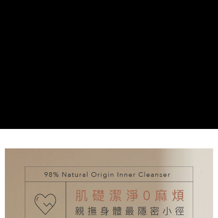
萊爾富 取貨付款
３．收到繳費通知簡訊後14天內，點擊此簡訊中的連結，可透過四大超商／
每筆NT$70，滿NT$1,000(含以上)免運費
ATM／網路銀行／等多元方式進行付款，方視為交易完成。
※ 請注意：結帳手續完成當下不需立刻繳費，但若您需要取消訂單，請聯絡
付款後 萊爾富取貨
購買商品的店家。未經商家同意取消之訂單仍視為有效，需透過AFTEE先享
後付繳納相關費用。
每筆NT$70，滿NT$1,000(含以上)免運費
※ 交易是否成功請以「AFTEE先享後付 」之結帳頁面顯示為準，若有關於
是否繳費成功／繳費後需取消欲退款等相關疑問，請聯繫「AFTEE先享後付
7-11 取貨付款
客戶支援中心」
https://netprotections.freshdesk.com/support/home
每筆NT$70，滿NT$1,000(含以上)免運費
【注意事項】
１．透過由恩沛科技股份有限公司提供之「AFTEE先享後付」服務完成之交
付款後 7-11取貨
易，需依本服務之必要範圍內提供個人資料，並將交易相關給付款項請求債
每筆NT$70，滿NT$1,000(含以上)免運費
權轉讓予恩沛科技股份有限公司。
２．關於個人資料處理事宜，請瀏覽以下網址：
宅配
https://aftee.tw/terms/#terms3
３．未成年的使用者請事先徵得法定代理人或監護人之同意方可使用
每筆NT$100，滿NT$1,000(含以上)免運費
「AFTEE先享後付」，若未經同意申辦者引起之損失，本公司不負相關責
任。
４．使用「AFTEE先享後付」時，將依據個別帳號之用戶狀況，依本公司即
時審查核予不同之上限額度；若仍有額度不足之情形，本公司將視審查結果
請求用戶進行身份認證。
５．嚴禁一人註冊多個帳號或使用他人資訊註冊。若發現惡意使用之情形，
恩沛科技股份有限公司將有權停止該用戶之使用額度並採取法律行動。