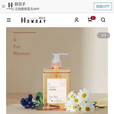
好日子
開啟APP
立刻使用官方APP
0
1
/
3