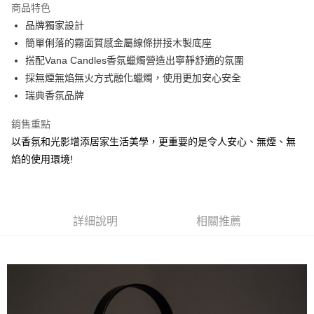
商品特色
街口支付
品牌獨家設計
簡單俐落的霧面質感金屬線條拼接木製底座
悠遊付
搭配Vana Candles香氛蠟燭營造出寧靜舒適的氛圍
Google Pay
採無煙無焰無火方式融化蠟燭，使用更加安心安全
瑞典香氛品牌
AFTEE先享後付
相關說明
銷售重點
【關於「AFTEE先享後付」】
以香氛和光影增添居家生活美學，更重要的是令人安心、無煙、無
AFTEE先享後付是「在收到商品之後才付款」的支付方式。 讓您購物簡單
運送方式
便利好安心！
焰的使用環境!
１．簡單：不需註冊會員、不需綁卡、不需儲值。
宅配
２．便利：只要手機號碼，簡訊認證，即可結帳。
每筆NT$100，滿NT$1,000(含以上)免運費
３．安心：先確認商品／服務後，再付款。
詳細說明
相關推薦
【「AFTEE先享後付」結帳流程】
１．於結帳方式選擇「AFTEE先享後付」後，將跳轉至「AFTEE先享後付」
結帳頁面，進行簡訊認證並確認金額後，即可完成結帳。
２．訂單成立數日內，您將收到繳費通知簡訊。
３．收到繳費通知簡訊後14天內，點擊此簡訊中的連結，可透過四大超商／
ATM／網路銀行／等多元方式進行付款，方視為交易完成。
※ 請注意：結帳手續完成當下不需立刻繳費，但若您需要取消訂單，請聯絡
購買商品的店家。未經商家同意取消之訂單仍視為有效，需透過AFTEE先享