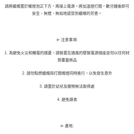
請將蠟燭置於暖燈泡正下方，再接上電源。將加溫燈打開，數分鐘後即可
安全、無煙、無焰地感受到蠟燭的芳香。
⊳ 注意事項:
1. 為避免火災和觸電的隱憂，請裝置在通風的壁裝電源插座並勿以任何材
質覆蓋商品
2. 請勿點燃蠟燭與打開燭燈同時進行，以免發生意外
3. 請置於幼兒及寵物無法取得處
4. 避免誤食
⊳ 產地: