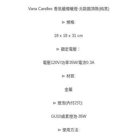
Vana Candles 香氛蠟燭暖燈-北歐圓頂款(純黑)
⊳ 規格:
18 x 18 x 31 cm
⊳ 額定電壓：
電壓120V/功率35W/電流0.3A
⊳ 材質:
金屬
⊳ 燈泡(內付2只):
GU10鹵素燈泡-35W
⊳ 使用方法: