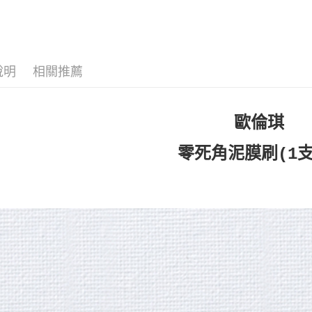
臉部保養
【關於「A
AFTEE
便利好安
運送方式
１．簡單
２．便利
全家 取貨
說明
相關推薦
３．安心
每筆NT$7
【「AFT
付款後 全
１．於結帳
歐倫琪
付」結帳
每筆NT$7
２．訂單
３．收到繳
零死角泥膜刷(1支
萊爾富 取
／ATM／
每筆NT$7
※ 請注意
絡購買商品
先享後付
付款後 萊
※ 交易是
每筆NT$7
是否繳費成
付客戶支
7-11 取
【注意事
每筆NT$7
１．透過由
交易，需
付款後 7-
求債權轉
每筆NT$7
２．關於