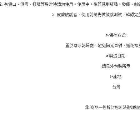
2. 有傷口、濕疹、紅腫等異常時請勿使用。使用中，後若感到紅腫、發癢、
3. 皮膚敏感者，使用前請先做敏感測試，確認
⊳保存方式:
置於陰涼乾燥處，避免陽光直射，避免接
⊳製造日期:
請見外包裝所示
⊳產地:
台灣
㊟ 商品一經拆封恕無法辦理退