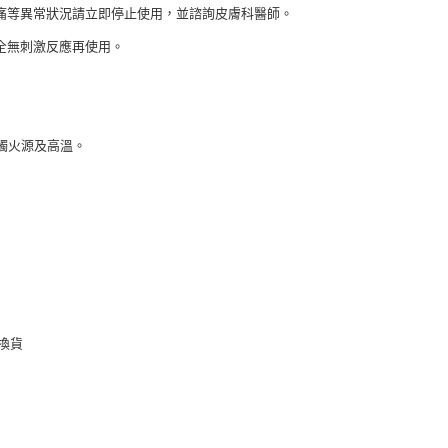
刺痛等異常狀況請立即停止使用，並諮詢皮膚科醫師。
完全無刺激反應再使用。
觸火源及高溫。
換貨