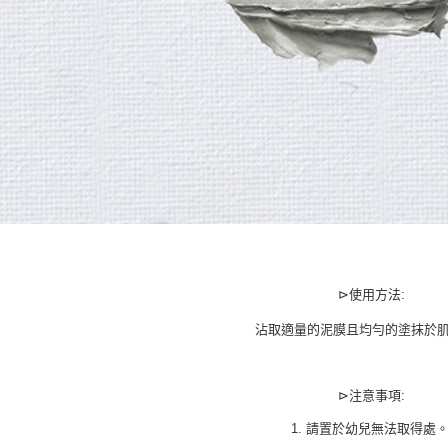
⊳使用方法:
沾取適量的泥膜且均勻的塗抹於
⊳注意事項:
1. 請置於幼兒無法取得處