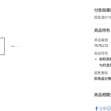
付款與運
超取滿NT$
付款方式
商品特色
信用卡一
商品編號
7575172
超商取貨
商品特色
LINE Pay
由粉底
勻的塗
Apple Pay
銷售重點
街口支付
斜角設計
悠遊付
Google Pa
商品相關分
AFTEE先
所有品牌
分享
相關說明