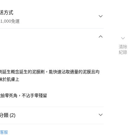
送方式
1,000免運
清除
次付款
紀錄
付款
刷延生概念延生的泥膜刷，能快速沾取適量的泥膜且均
抹於肌膚上
敷臉零死角，不沾手零殘留
y
類 (2)
享後付
歐倫琪
客服