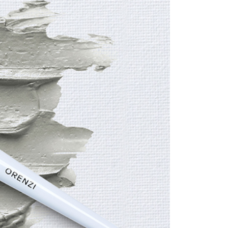
ee.tw/terms/#terms3
年的使用者請事先徵得法定代理人或監護人之同意方可使用
E先享後付」，若未經同意申辦者引起之損失，本公司不負相關責
00，滿NT$1,000(含以上)免運費
AFTEE先享後付」時，將依據個別帳號之用戶狀況，依本公司
核予不同之上限額度；若仍有額度不足之情形，本公司將視審查
用戶進行身份認證。
一人註冊多個帳號或使用他人資訊註冊。若發現惡意使用之情
科技股份有限公司將有權停止該用戶之使用額度並採取法律行