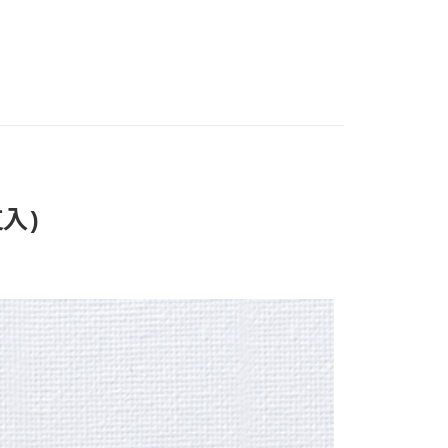
化妝棉 | 洗臉巾 | 美容小物
FTEE先享後付」】
先享後付是「在收到商品之後才付款」的支付方式。 讓您購物簡單
心！
：不需註冊會員、不需綁卡、不需儲值。
：只要手機號碼，簡訊認證，即可結帳。
付款
：先確認商品／服務後，再付款。
0，滿NT$1,000(含以上)免運費
EE先享後付」結帳流程】
家取貨
方式選擇「AFTEE先享後付」後，將跳轉至「AFTEE先享後
頁面，進行簡訊認證並確認金額後，即可完成結帳。
0，滿NT$1,000(含以上)免運費
成立數日內，您將收到繳費通知簡訊。
費通知簡訊後14天內，點擊此簡訊中的連結，可透過四大超商
入)
貨付款
網路銀行／等多元方式進行付款，方視為交易完成。
0，滿NT$1,000(含以上)免運費
：結帳手續完成當下不需立刻繳費，但若您需要取消訂單，請聯
的店家。未經商家同意取消之訂單仍視為有效，需透過AFTEE
繳納相關費用。
爾富取貨
否成功請以「AFTEE先享後付 」之結帳頁面顯示為準，若有關於
0，滿NT$1,000(含以上)免運費
功／繳費後需取消欲退款等相關疑問，請聯繫「AFTEE先享後
援中心」
https://netprotections.freshdesk.com/support/home
貨付款
項】
0，滿NT$1,000(含以上)免運費
恩沛科技股份有限公司提供之「AFTEE先享後付」服務完成之
依本服務之必要範圍內提供個人資料，並將交易相關給付款項請
11取貨
讓予恩沛科技股份有限公司。
0，滿NT$1,000(含以上)免運費
個人資料處理事宜，請瀏覽以下網址：