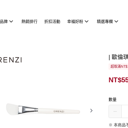
品牌
熱銷排行
折扣活動
幸福好粉
精選專欄
| 歐倫
超取滿NT$
NT$5
數量
※ 本商品