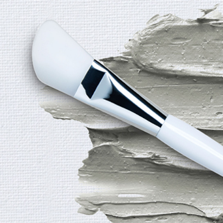
https://aft
宅配
３．未成
「AFTE
每筆NT$1
任。
４．使用「
即時審查
結果請求
５．嚴禁
形，恩沛
動。