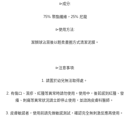
⊳成分:
75% 聚酯纖維，25% 尼龍
⊳使用方法:
潔顏球沾濕後以輕柔畫圈方式清潔泥膜。
⊳注意事項:
1. 請置於幼兒無法取得處。
2. 有傷口、濕疹、紅腫等異常時請勿使用。使用中，後若感到紅腫、發
癢、刺痛等異常狀況請立即停止使用，並諮詢皮膚科醫師。
3. 皮膚敏感者，使用前請先做敏感測試，確認完全無刺激反應再使用。