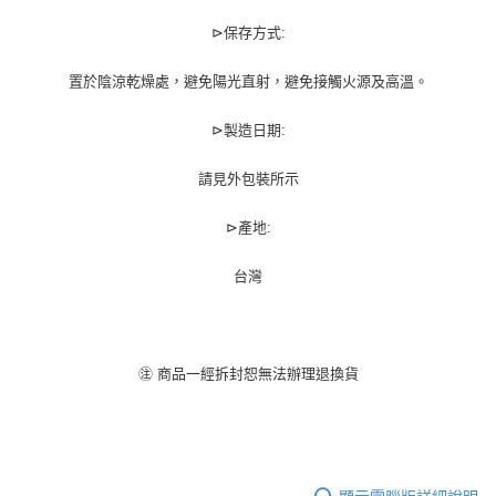
⊳保存方式:
置於陰涼乾燥處，避免陽光直射，避免接觸火源及高溫。
⊳製造日期:
請見外包裝所示
⊳產地:
台灣
㊟ 商品一經拆封恕無法辦理退換貨