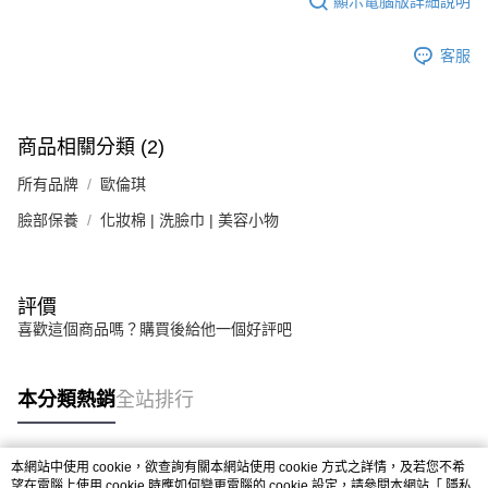
顯示電腦版詳細說明
客服
商品相關分類 (2)
所有品牌
歐倫琪
臉部保養
化妝棉 | 洗臉巾 | 美容小物
評價
喜歡這個商品嗎？購買後給他一個好評吧
本分類熱銷
全站排行
本網站中使用 cookie，欲查詢有關本網站使用 cookie 方式之詳情，及若您不希
熱門標籤
望在電腦上使用 cookie 時應如何變更電腦的 cookie 設定，請參閱本網站「
隱私