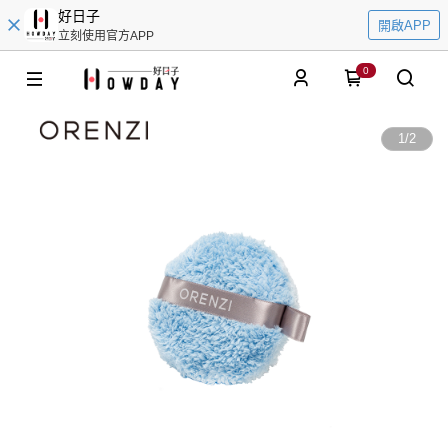
好日子
開啟APP
立刻使用官方APP
0
1
/
2