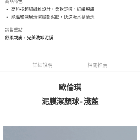
商品特色
Apple Pay
高科技超細纖維設計，柔軟舒適、細緻親膚
能溫和深層清潔臉部泥膜，快速吸水易清洗
街口支付
銷售重點
悠遊付
舒柔親膚，完美洗卸泥膜
Google Pay
AFTEE先享後付
相關說明
詳細說明
相關推薦
【關於「AFTEE先享後付」】
AFTEE先享後付是「在收到商品之後才付款」的支付方式。 讓您購物簡單
運送方式
便利好安心！
１．簡單：不需註冊會員、不需綁卡、不需儲值。
歐倫琪
全家 取貨付款
２．便利：只要手機號碼，簡訊認證，即可結帳。
每筆NT$70，滿NT$1,000(含以上)免運費
３．安心：先確認商品／服務後，再付款。
泥膜潔顏球-淺藍
付款後 全家取貨
【「AFTEE先享後付」結帳流程】
１．於結帳方式選擇「AFTEE先享後付」後，將跳轉至「AFTEE先享後付」
每筆NT$70，滿NT$1,000(含以上)免運費
結帳頁面，進行簡訊認證並確認金額後，即可完成結帳。
２．訂單成立數日內，您將收到繳費通知簡訊。
萊爾富 取貨付款
３．收到繳費通知簡訊後14天內，點擊此簡訊中的連結，可透過四大超商／
每筆NT$70，滿NT$1,000(含以上)免運費
ATM／網路銀行／等多元方式進行付款，方視為交易完成。