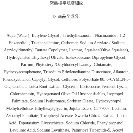
緊緻撫平肌膚細紋
⊳
商品全成分:
Aqua (Water), Butylene Glycol , Triethylhexanoin , Niacinamide , 1,2-
Hexanediol , Triethanolamine, Carbomer, Sodium Acrylate / Sodium
Acryloyldimethyl Taurate Copolymer, Lactose, Squalane(Olive Squalane),
Hydrogenated Ethylhexyl Olivate, Isohexadecane, Dipropylene Glycol,
Parfum, Phytosteryl/Octyldodecyl Lauroyl Glutamate,
Hydroxyacetophenone, Trisodium Ethylenediamine Disuccinate, Allantoin,
Phenoxyethanol, Caprylyl Glycol, Cellulose, Polysorbate 80, o-CYMEN-5-
OL, Gentiana Lutea Root Extract, Glycerin, Lactococcus Ferment Lysate,
Chlorphenesin, Hydrogenated Olive Oil Unsaponifiables, Isopropyl
Palmitate, Sodium Hyaluronate, Sorbitan Oleate, Hydroxypropyl
Methylcellulose, Ethylhexylglycerin, Jojoba Esters, CI 77007, Lecithin,
Ascorbyl Palmitate, Tocopheryl Acetate, Swertia Chirata Extract, Lactic
Acid, Dipotassium Glycyrrhizate, Sodium Chloride, Phenylpropanol,
Levulinic Acid, Sodium Levulinate, Palmitoyl Tripeptide-5, Acetyl