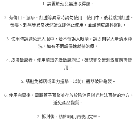
1. 請置於幼兒無法取得處。
2. 有傷口、濕疹、紅腫等異常時請勿使用。使用中，後若感到紅腫、
發癢、刺痛等異常狀況請立即停止使用，並諮詢皮膚科醫師。
3. 使用時請避免進入眼中，若不慎誤入眼睛，請即刻以大量清水沖
洗，如有不適請儘速就醫治療。
4. 皮膚敏感者，使用前請先做敏感測試，確認完全無刺激反應再使
用。
5. 請避免掉落或重力撞擊，以防止瓶器破碎龜裂。
6. 使用完畢後，需將蓋子蓋緊並存放於陰涼且陽光無法直射的地方，
避免產品變質。
7. 拆封後，
請於
6
個月內使用完畢
。