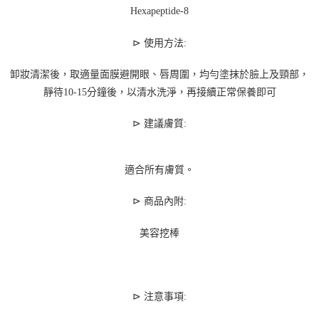
Hexapeptide-8
⊳
使用方法:
卸妝清潔後，取適量面膜避開眼、唇周圍，均勻塗抹於臉上及頸部，
靜待10-15分鐘後，以清水洗淨，再接續正常保養即可
⊳
建議膚質:
適合所有膚質。
⊳
商品內附:
美容挖棒
⊳
注意事項: