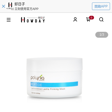
好日子
開啟APP
立刻使用官方APP
0
1
/
3