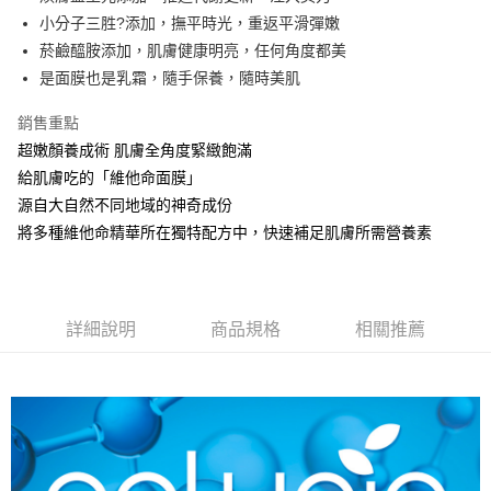
小分子三胜?添加，撫平時光，重返平滑彈嫩
街口支付
菸鹼醯胺添加，肌膚健康明亮，任何角度都美
悠遊付
是面膜也是乳霜，隨手保養，隨時美肌
Google Pay
銷售重點
超嫩顏養成術 肌膚全角度緊緻飽滿
AFTEE先享後付
給肌膚吃的「維他命面膜」
相關說明
源自大自然不同地域的神奇成份
【關於「AFTEE先享後付」】
AFTEE先享後付是「在收到商品之後才付款」的支付方式。 讓您購物簡單
將多種維他命精華所在獨特配方中，快速補足肌膚所需營養素
運送方式
便利好安心！
１．簡單：不需註冊會員、不需綁卡、不需儲值。
全家 取貨付款
２．便利：只要手機號碼，簡訊認證，即可結帳。
每筆NT$70，滿NT$1,000(含以上)免運費
３．安心：先確認商品／服務後，再付款。
詳細說明
商品規格
相關推薦
付款後 全家取貨
【「AFTEE先享後付」結帳流程】
１．於結帳方式選擇「AFTEE先享後付」後，將跳轉至「AFTEE先享後付」
每筆NT$70，滿NT$1,000(含以上)免運費
結帳頁面，進行簡訊認證並確認金額後，即可完成結帳。
２．訂單成立數日內，您將收到繳費通知簡訊。
萊爾富 取貨付款
３．收到繳費通知簡訊後14天內，點擊此簡訊中的連結，可透過四大超商／
每筆NT$70，滿NT$1,000(含以上)免運費
ATM／網路銀行／等多元方式進行付款，方視為交易完成。
※ 請注意：結帳手續完成當下不需立刻繳費，但若您需要取消訂單，請聯絡
付款後 萊爾富取貨
購買商品的店家。未經商家同意取消之訂單仍視為有效，需透過AFTEE先享