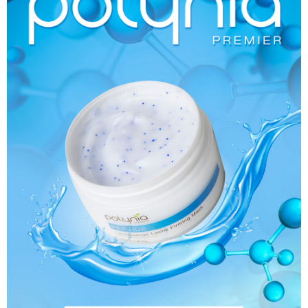
後付繳納相關費用。
每筆NT$70，滿NT$1,000(含以上)免運費
※ 交易是否成功請以「AFTEE先享後付 」之結帳頁面顯示為準，若有關於
是否繳費成功／繳費後需取消欲退款等相關疑問，請聯繫「AFTEE先享後付
7-11 取貨付款
客戶支援中心」
https://netprotections.freshdesk.com/support/home
每筆NT$70，滿NT$1,000(含以上)免運費
【注意事項】
１．透過由恩沛科技股份有限公司提供之「AFTEE先享後付」服務完成之交
付款後 7-11取貨
易，需依本服務之必要範圍內提供個人資料，並將交易相關給付款項請求債
每筆NT$70，滿NT$1,000(含以上)免運費
權轉讓予恩沛科技股份有限公司。
２．關於個人資料處理事宜，請瀏覽以下網址：
宅配
https://aftee.tw/terms/#terms3
３．未成年的使用者請事先徵得法定代理人或監護人之同意方可使用
每筆NT$100，滿NT$1,000(含以上)免運費
「AFTEE先享後付」，若未經同意申辦者引起之損失，本公司不負相關責
任。
４．使用「AFTEE先享後付」時，將依據個別帳號之用戶狀況，依本公司即
時審查核予不同之上限額度；若仍有額度不足之情形，本公司將視審查結果
請求用戶進行身份認證。
５．嚴禁一人註冊多個帳號或使用他人資訊註冊。若發現惡意使用之情形，
恩沛科技股份有限公司將有權停止該用戶之使用額度並採取法律行動。