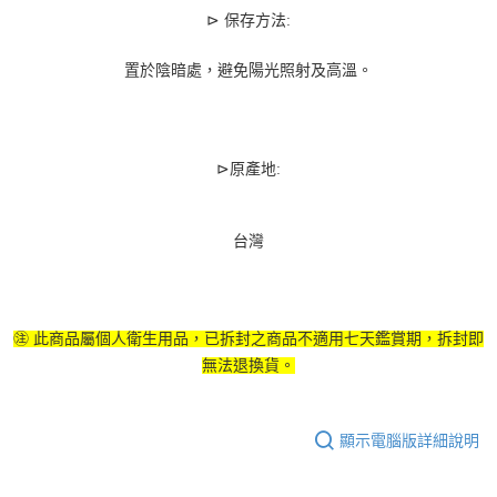
⊳
保存方法:
置於陰暗處，避免陽光照射及高溫。
⊳
原產地
:
台灣
㊟ 此商品屬個人衛生用品，已拆封之商品不適用七天鑑賞期，拆封即
無法退換貨。
顯示電腦版詳細說明